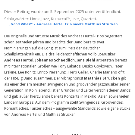
Dieser Beitrag wurde am
5. September 2025
unter veröffentlicht.
Schlagwörter:
Honk
,
Jazz
,
Kulturcafé
,
Live
,
Quartett
.
„Good Vibes!“ – Andreas Hertel Trio meets Matthias Strucken
Die originelle und virtuose Musik des Andreas Hertel-Trios begeistert
schon seit vielen Jahren und brachte der Band bereits zwei
Nominierungen auf die Longlist zum Preis der deutschen
Schallplattenkritik ein. Die drei leidenschaftlichen Vollblut-Musiker
Andreas Hertel, Johannes Schaedlich, Jens Biehl
arbeiteten bereits
mit internationalen Größen wie Tony Lakatos, Dusko Goykovich, Peter
Erskine, Lee Konitz, Enrico Pieranunzi, Herb Geller, Charlie Mariano ofrt
der HR-Big Band zusammen. Der Vibraphonist
Matthias Strucken
gilt
als einer der am meisten swingenden und groovenden Jazzmusiker seiner
Generation. In Köln lebend, ist er Gründer und Leiter verschiedener Bands
und gab außer hierzulande bereits Konzerte in Mexiko, Asien sowie vielen
Ländern Europas. Auf dem Programm steht Swingendes, Groovendes,
Romantisches, Tänzerisches – ausgewählte Standards sowie eigene Stücke
von Andreas Hertel und Matthias Strucken