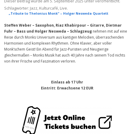
Dieser Beitrag wurde am
5. September 2025
unter veröffentlicht.
Schlagwörter:
Jazz
,
Kulturcafé
,
Live
.
„Tribute to Thelonius Monk“ – Holger Nesweda Quartett
Steffen Weber – Saxophon, Riaz Khabirpour – Gitarre, Dietmar
Fuhr – Bass und Holger Nesweda – Schlagzeug
nehmen mit auf eine
Reise durch Monks Universum aus kantigen Melodien, überraschenden
Harmonien und komplexen Rhythmen. Ohne Klavier, aber voller
Monk’schem Geist! Ein Abend für Jazz-Puristen und Neugierige
gleichermaßen – Monks Musik hat auch 40 Jahre nach seinem Tod nichts
von ihrer Frische und Faszination verloren.
Einlass ab 17 Uhr
Eintritt
: Erwachsene 12 EUR