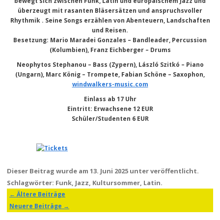
bewegt sich zwischen Funk, Latin und europäischem Jazz und
überzeugt mit rasanten Bläsersätzen und anspruchsvoller
Rhythmik . Seine Songs erzählen von Abenteuern, Landschaften
und Reisen.
Besetzung:
Mario Maradei
Gonzales – Bandleader, Percussion
(Kolumbien),
Franz Eichberger
– Drums
Neophytos Stephanou
– Bass (Zypern),
László Szitkó
– Piano
(Ungarn),
Marc König
– Trompete,
Fabian Schöne
– Saxophon,
windwalkers-music.com
Einlass ab 17 Uhr
Eintritt
: Erwachsene 12 EUR
Schüler/Studenten 6 EUR
Dieser Beitrag wurde am
13. Juni 2025
unter veröffentlicht.
Schlagwörter:
Funk
,
Jazz
,
Kultursommer
,
Latin
.
←
Ältere Beiträge
Beitragsnavigation
Neuere Beiträge
→