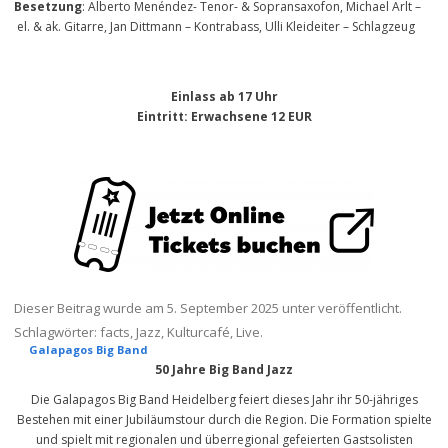
Besetzung
: Alberto Menéndez- Tenor- & Sopransaxofon, Michael Arlt –
el. & ak. Gitarre, Jan Dittmann – Kontrabass, Ulli Kleideiter – Schlagzeug
Einlass ab 17 Uhr
Eintritt
: Erwachsene 12 EUR
Dieser Beitrag wurde am
5. September 2025
unter veröffentlicht.
Schlagwörter:
facts
,
Jazz
,
Kulturcafé
,
Live
.
Galapagos Big Band
50 Jahre Big Band Jazz
Die Galapagos Big Band Heidelberg feiert dieses Jahr ihr 50-jähriges
Bestehen mit einer Jubiläumstour durch die Region. Die Formation spielte
und spielt mit regionalen und überregional gefeierten Gastsolisten