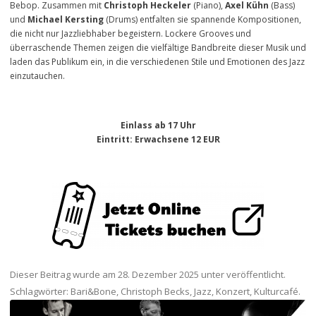
Bebop. Zusammen mit
Christoph Heckeler
(Piano),
Axel Kühn
(Bass)
und
Michael Kersting
(Drums) entfalten sie spannende Kompositionen,
die nicht nur Jazzliebhaber begeistern. Lockere Grooves und
überraschende Themen zeigen die vielfältige Bandbreite dieser Musik und
laden das Publikum ein, in die verschiedenen Stile und Emotionen des Jazz
einzutauchen.
Einlass ab 17 Uhr
Eintritt
: Erwachsene 12 EUR
Dieser Beitrag wurde am
28. Dezember 2025
unter veröffentlicht.
Schlagwörter:
Bari&Bone
,
Christoph Becks
,
Jazz
,
Konzert
,
Kulturcafé
.