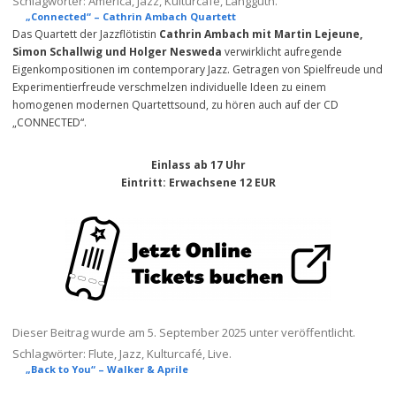
Schlagwörter:
America
,
Jazz
,
Kulturcafé
,
Langguth
.
„Connected“ – Cathrin Ambach Quartett
Das Quartett der Jazzflötistin
Cathrin Ambach mit Martin Lejeune,
Simon Schallwig und Holger Nesweda
verwirklicht aufregende
Eigenkompositionen im contemporary Jazz. Getragen von Spielfreude und
Experimentierfreude verschmelzen individuelle Ideen zu einem
homogenen modernen Quartettsound, zu hören auch auf der CD
„CONNECTED“.
Einlass ab 17 Uhr
Eintritt: Erwachsene 12 EUR
Dieser Beitrag wurde am
5. September 2025
unter veröffentlicht.
Schlagwörter:
Flute
,
Jazz
,
Kulturcafé
,
Live
.
„Back to You“ – Walker & Aprile