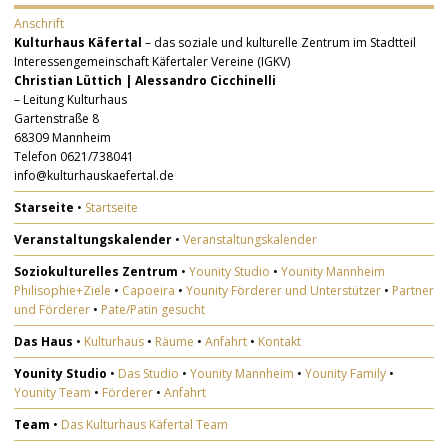
Anschrift
Kulturhaus Käfertal
– das soziale und kulturelle Zentrum im Stadtteil
Interessengemeinschaft Käfertaler Vereine (IGKV)
Christian Lüttich | Alessandro Cicchinelli
– Leitung Kulturhaus
Gartenstraße 8
68309 Mannheim
Telefon 0621/738041
info@kulturhauskaefertal.de
Starseite
•
Startseite
Veranstaltungskalender
•
Veranstaltungskalender
Soziokulturelles Zentrum
•
Younity Studio
•
Younity Mannheim
Philisophie+Ziele
•
Capoeira
•
Younity Förderer und Unterstützer
•
Partner
und Förderer
•
Pate/Patin gesucht
Das Haus
•
Kulturhaus
•
Räume
•
Anfahrt
•
Kontakt
Younity Studio
•
Das Studio
•
Younity Mannheim
•
Younity Family
•
Younity Team
•
Förderer
•
Anfahrt
Team
•
Das Kulturhaus Käfertal Team