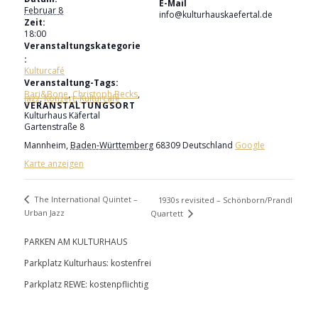
E-Mail
Februar 8
info@kulturhauskaefertal.de
Zeit:
18:00
Veranstaltungskategorie
:
Kulturcafé
Veranstaltung-Tags:
Bari&Bone
,
Christoph Becks
,
Jazz
,
Konzert
,
Kulturcafé
VERANSTALTUNGSORT
Kulturhaus Käfertal
Gartenstraße 8
Mannheim
,
Baden-Württemberg
68309
Deutschland
Google
Karte anzeigen
The International Quintet –
1930s revisited – Schönborn/Prandl
Urban Jazz
Quartett
PARKEN AM KULTURHAUS
Parkplatz Kulturhaus: kostenfrei
Parkplatz REWE: kostenpflichtig