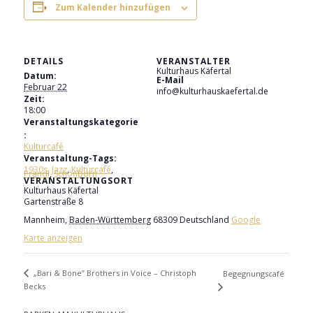
Zum Kalender hinzufügen
DETAILS
VERANSTALTER
Kulturhaus Käfertal
Datum:
E-Mail
Februar 22
info@kulturhauskaefertal.de
Zeit:
18:00
Veranstaltungskategorie
:
Kulturcafé
Veranstaltung-Tags:
1930s
,
Jazz
,
Kulturcafé
,
Prandl
,
Schönborn
VERANSTALTUNGSORT
Kulturhaus Käfertal
Gartenstraße 8
Mannheim
,
Baden-Württemberg
68309
Deutschland
Google
Karte anzeigen
„Bari & Bone” Brothers in Voice – Christoph
Begegnungscafé
Becks