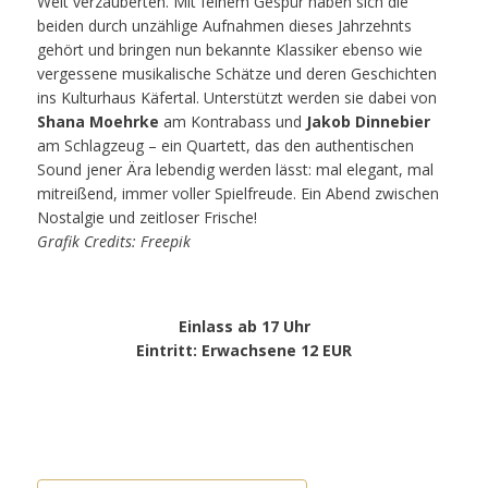
Welt verzauberten. Mit feinem Gespür haben sich die
beiden durch unzählige Aufnahmen dieses Jahrzehnts
gehört und bringen nun bekannte Klassiker ebenso wie
vergessene musikalische Schätze und deren Geschichten
ins Kulturhaus Käfertal. Unterstützt werden sie dabei von
Shana Moehrke
am Kontrabass und
Jakob Dinnebier
am Schlagzeug – ein Quartett, das den authentischen
Sound jener Ära lebendig werden lässt: mal elegant, mal
mitreißend, immer voller Spielfreude. Ein Abend zwischen
Nostalgie und zeitloser Frische!
Grafik Credits: Freepik
Einlass ab 17 Uhr
Eintritt
: Erwachsene 12 EUR