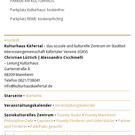
PARKEN AM KULTURHAUS
Parkplatz Kulturhaus: kostenfrei
Parkplatz REWE: kostenpflichtig
Anschrift
Kulturhaus Käfertal
– das soziale und kulturelle Zentrum im Stadtteil
Interessengemeinschaft Käfertaler Vereine (IGKV)
Christian Lüttich | Alessandro Cicchinelli
– Leitung Kulturhaus
Gartenstraße 8
68309 Mannheim
Telefon 0621/738041
info@kulturhauskaefertal.de
Starseite
•
Startseite
Veranstaltungskalender
•
Veranstaltungskalender
Soziokulturelles Zentrum
•
Younity Studio
•
Younity Mannheim
Philisophie+Ziele
•
Capoeira
•
Younity Förderer und Unterstützer
•
Partner
und Förderer
•
Pate/Patin gesucht