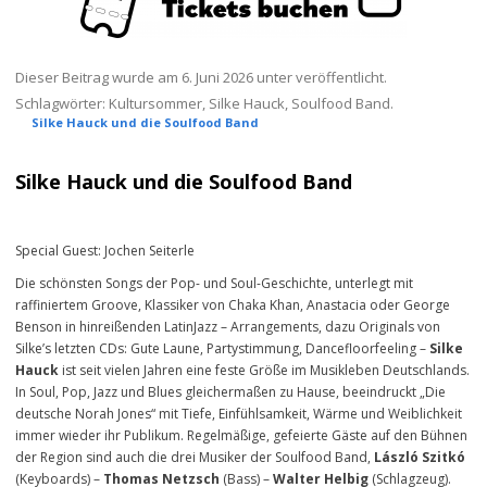
Dieser Beitrag wurde am
6. Juni 2026
unter veröffentlicht.
Schlagwörter:
Kultursommer
,
Silke Hauck
,
Soulfood Band
.
Silke Hauck und die Soulfood Band
Silke Hauck und die Soulfood Band
Special Guest: Jochen Seiterle
Die schönsten Songs der Pop- und Soul-Geschichte, unterlegt mit
raffiniertem Groove, Klassiker von Chaka Khan, Anastacia oder George
Benson in hinreißenden LatinJazz – Arrangements, dazu Originals von
Silke’s letzten CDs: Gute Laune, Partystimmung, Dancefloorfeeling –
Silke
Hauck
ist seit vielen Jahren eine feste Größe im Musikleben Deutschlands.
In Soul, Pop, Jazz und Blues gleichermaßen zu Hause, beeindruckt „Die
deutsche Norah Jones“ mit Tiefe, Einfühlsamkeit, Wärme und Weiblichkeit
immer wieder ihr Publikum. Regelmäßige, gefeierte Gäste auf den Bühnen
der Region sind auch die drei Musiker der Soulfood Band,
László Szitkó
(Keyboards) –
Thomas Netzsch
(Bass) –
Walter Helbig
(Schlagzeug).