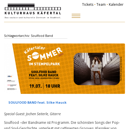
Tickets
•
Team
•
Kalender
Zum
Inhalt
springen
Schlagwortarchiv:
Soulfood Band
SOULFOOD BAND feat. Silke Hauck
Special Guest: Jochen Seiterle, Gitarre
Soulfood –der Bandname ist Programm. Die schönsten Songs der Pop-
und Soul-Geschichte, unterlegt mit raffinierten Grooves. Klassiker von