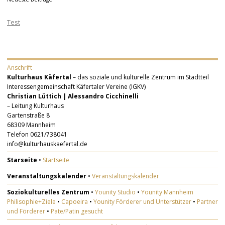
Test
Anschrift
Kulturhaus Käfertal
– das soziale und kulturelle Zentrum im Stadtteil
Interessengemeinschaft Käfertaler Vereine (IGKV)
Christian Lüttich | Alessandro Cicchinelli
– Leitung Kulturhaus
Gartenstraße 8
68309 Mannheim
Telefon 0621/738041
info@kulturhauskaefertal.de
Starseite
•
Startseite
Veranstaltungskalender
•
Veranstaltungskalender
Soziokulturelles Zentrum
•
Younity Studio
•
Younity Mannheim
Philisophie+Ziele
•
Capoeira
•
Younity Förderer und Unterstützer
•
Partner
und Förderer
•
Pate/Patin gesucht