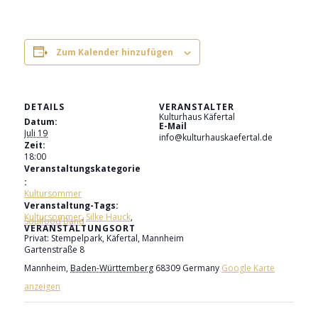
Zum Kalender hinzufügen
DETAILS
VERANSTALTER
Kulturhaus Käfertal
Datum:
E-Mail
Juli 19
info@kulturhauskaefertal.de
Zeit:
18:00
Veranstaltungskategorie
:
Kultursommer
Veranstaltung-Tags:
Kultursommer
,
Silke Hauck
,
Soulfood Band
VERANSTALTUNGSORT
Privat: Stempelpark, Käfertal, Mannheim
Gartenstraße 8
Mannheim
,
Baden-Württemberg
68309
Germany
Google Karte
anzeigen