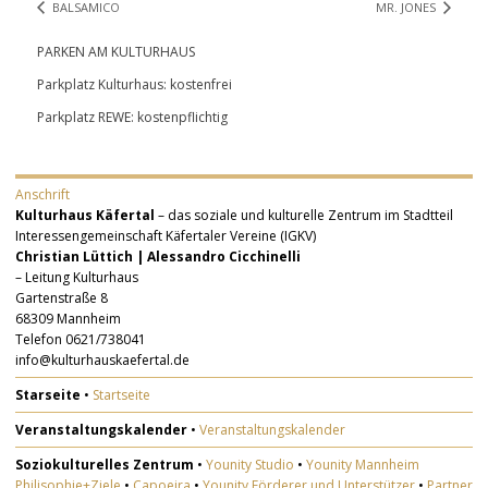
BALSAMICO
MR. JONES
PARKEN AM KULTURHAUS
Parkplatz Kulturhaus: kostenfrei
Parkplatz REWE: kostenpflichtig
Anschrift
Kulturhaus Käfertal
– das soziale und kulturelle Zentrum im Stadtteil
Interessengemeinschaft Käfertaler Vereine (IGKV)
Christian Lüttich | Alessandro Cicchinelli
– Leitung Kulturhaus
Gartenstraße 8
68309 Mannheim
Telefon 0621/738041
info@kulturhauskaefertal.de
Starseite
•
Startseite
Veranstaltungskalender
•
Veranstaltungskalender
Soziokulturelles Zentrum
•
Younity Studio
•
Younity Mannheim
Philisophie+Ziele
•
Capoeira
•
Younity Förderer und Unterstützer
•
Partner