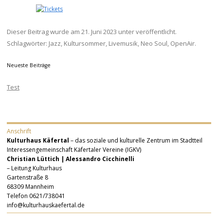
Dieser Beitrag wurde am
21. Juni 2023
unter veröffentlicht.
Schlagwörter:
Jazz
,
Kultursommer
,
Livemusik
,
Neo Soul
,
OpenAir
.
Neueste Beiträge
Test
Anschrift
Kulturhaus Käfertal
– das soziale und kulturelle Zentrum im Stadtteil
Interessengemeinschaft Käfertaler Vereine (IGKV)
Christian Lüttich | Alessandro Cicchinelli
– Leitung Kulturhaus
Gartenstraße 8
68309 Mannheim
Telefon 0621/738041
info@kulturhauskaefertal.de