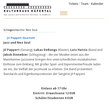
Tickets
•
Team
•
Kalender
Zum
Inhalt
springen
Schlagwortarchiv:
Neo Soul
Jil Pappert Quartett
Jazz und Neo Soul
Jil Pappert
(Gesang),
Lukas DeRungs
(Klavier),
Lutz Hatzis
(Bass) und
Jakob Dinnebier
(Schlagzeug) – die vier Musiker:innen aus der
Mannheimer Jazzszene bringen ihre unterschiedlichen musikalischen
Einflüsse zum Einklang. Mit großer Spiel- und Experimentierfreude laden
sie ein, die Vielfalt der Jazzmusik zu erleben. Die Band präsentiert
Standards und Eigenkompositionen der Sängerin Jil Pappert.
Einlass ab 17 Uhr
Eintritt
: Erwachsene 12 EUR
Schüler/Studenten 6 EUR