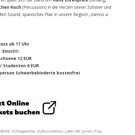
chen Koch
(Percussion) in die Herzen seiner Zuhörer und
len Sound, spanisches Flair in unsere Region! „Vamos a
lass ab 17 Uhr
Eintritt
:
chsene 12 EUR
 / Studenten 6 EUR
itperson Schwerbehinderte kostenfrei
tlicht. Schlagwörter:
Kultursommer
,
Latin
,
Mr. Jones
,
Pop
,