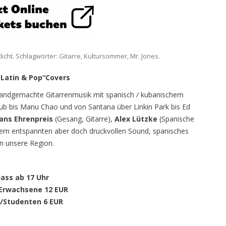
licht. Schlagwörter:
Gitarre
,
Kultursommer
,
Mr. Jones
.
 Latin & Pop“Covers
 handgemachte Gitarrenmusik mit spanisch / kubanischem
lub bis Manu Chao und von Santana über Linkin Park bis Ed
ans Ehrenpreis
(Gesang, Gitarre),
Alex Lützke
(Spanische
rem entspannten aber doch druckvollen Sound, spanisches
 in unsere Region.
lass ab 17 Uhr
 Erwachsene 12 EUR
r/Studenten 6 EUR