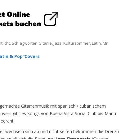
tlicht. Schlagwörter:
Gitarre
,
Jazz
,
Kultursommer
,
Latin
,
Mr.
Latin & Pop“Covers
ndgemachte Gitarrenmusik mit spanisch / cubanischem
vers gibt es Songs von Buena Vista Social Club bis Manu
heeran!
er wechseln sich ab und nicht selten bekommen die Drei zu
hren spielt sich die Band um
Hans Ehrenpreis
(Gesang,