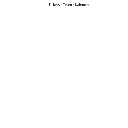
Tickets
•
Team
•
Kalender
r Verein
Ziele
iedsvereine
orstand
schichte
ied werden