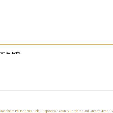
rum im Stadtteil
 Mannheim Philisophie+Ziele
•
Capoeira
•
Younity Förderer und Unterstützer
•
P