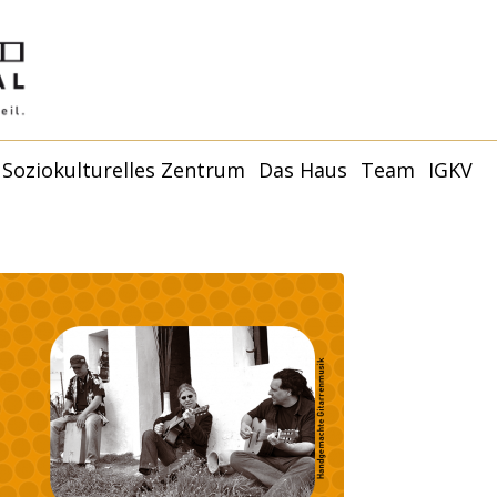
Soziokulturelles Zentrum
Das Haus
Team
IGKV
Younity Studio
Younity Family –
Kulturhaus
De
Termine
Partner:innen und
Räume
Förder:innen
Younity Mannheim |
Philosophie + Ziele
Anfahrt
Mitgl
Capoeira
Anfragen
V
Younity Studio
Ge
Förderer und Partner
Mitgl