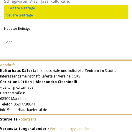
Schlagwörter:
Brazil
,
Jazz
,
Kulturcafé
.
←
Ältere Beiträge
Beitragsnavigation
Neuere Beiträge
→
Neueste Beiträge
Test
Anschrift
Kulturhaus Käfertal
– das soziale und kulturelle Zentrum im Stadtteil
Interessengemeinschaft Käfertaler Vereine (IGKV)
Christian Lüttich | Alessandro Cicchinelli
– Leitung Kulturhaus
Gartenstraße 8
68309 Mannheim
Telefon 0621/738041
info@kulturhauskaefertal.de
Starseite
•
Startseite
Veranstaltungskalender
•
Veranstaltungskalender