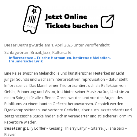
Dieser Beitrag wurde am
1. April 2025
unter veröffentlicht.
Schlagwörter:
Brazil
,
Jazz
,
Kulturcafé
.
Inflorescence – Frische Harmonien, betörende Melodien,
träumerische Lyrik
Eine Reise zwischen Melancholie und künstlerischer Heiterkeit im Licht
junger Sounds und wachsam interpretativer Improvisation – dafür steht
Inflorescence. Das Mannheimer Trio präsentiert sich als Reflektion von
Gefühl, Erinnerung und Vision, tritt hinter seiner Musik zurück, lässt sie zu
einem Spiegel für alle offenen Ohren werden und vor den Augen des
Publikums zu einem bunten Geflecht heranwachsen. Gespielt werden
Eigenkompositionen und vertonte Gedichte, aber auch Jazzstandards und
zeitgenössische Stücke finden sich in veränderter und stilsicherer Form im
Repertoire wieder.
Besetzung
: Lilly Löffler – Gesang, Thierry Lahyr – Gitarre, Juliana Saib –
Klavier