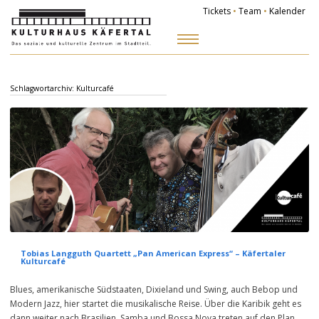
Tickets
•
Team
•
Kalender
Zum
Inhalt
springen
Schlagwortarchiv:
Kulturcafé
Tobias Langguth Quartett „Pan American Express“ – Käfertaler
Kulturcafé
Blues, amerikanische Südstaaten, Dixieland und Swing, auch Bebop und
Modern Jazz, hier startet die musikalische Reise. Über die Karibik geht es
dann weiter nach Brasilien. Samba und Bossa Nova treten auf den Plan.