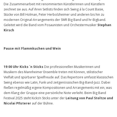
Die Zusammenarbeit mit renommierten Künstlerinnen und Künstlern
zeichnet sie aus. Auf ihren Setlists finden sich Swing á la Count Basie,
Stücke von Bill Holman, Peter Herbolzheimer und anderen bis hin zu
modernen Original-Arrangements der SWR Big Band und hr-Bigband.
Geleitet wird die Band vom Posaunisten und Orchestermusiker
Stephan
Kirsch
Pause mit Flammkuchen und Wein
19:00 Uhr Kicks ´n Sticks
Die professionellen Musikerinnen und
Musikern des Mannheimer Ensemble treten mit Können, stilistischer
Vielfalt und spürbarer Spielfreude auf. Das Repertoire umfasst klassischen
Swing ebenso wie Latin, Funk und zeitgenössischen Big-Band-Jazz. Dabei
fließen regelmäßig eigene Kompositionen und Arrangements mit ein, was
dem Klang der Gruppe eine persönliche Note verleiht. Beim Big Band
Festival 2025 steht Kicks’n Sticks unter der
Leitung von Paul Stoltze und
Nicolai Pfisterer
auf der Bühne.