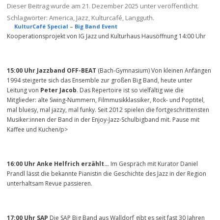
Dieser Beitrag wurde am
21. Dezember 2025
unter veröffentlicht.
Schlagwörter:
America
,
Jazz
,
Kulturcafé
,
Langguth
.
KulturCafé Special – Big Band Event
Kooperationsprojekt von IG Jazz und Kulturhaus Hausöffnung 14:00 Uhr
15:00 Uhr Jazzband OFF-BEAT
(Bach-Gymnasium) Von kleinen Anfängen
1994 steigerte sich das Ensemble zur großen Big Band, heute unter
Leitung von
Peter Jacob
. Das Repertoire ist so vielfältig wie die
Mitglieder: alte Swing-Nummern, Filmmusikklassiker, Rock- und Poptitel,
mal bluesy, mal jazzy, mal funky. Seit 2012 spielen die fortgeschrittensten
Musiker:innen der Band in der Enjoy-Jazz-Schulbigband mit. Pause mit
Kaffee und Kuchen/p>
16:00 Uhr Anke Helfrich erzählt…
Im Gespräch mit Kurator Daniel
Prandl lässt die bekannte Pianistin die Geschichte des Jazz in der Region
unterhaltsam Revue passieren.
17:00 Uhr SAP
Die SAP Big Band aus Walldorf gibt es seit fast 30 Jahren