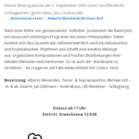
Dieser Beitrag wurde am
5. September 2025
unter veröffentlicht.
Schlagwörter:
good vibes
,
Jazz
,
Kulturcafé
.
„Alternative Facts“ – Alberto Mendez& Michael Arlt
Nach einer Reihe von gemeinsamen Auftritten präsentiert die Band jetzt
ein neues und vielseitiges Programm mit vielen Höhepunkten. Dabei
bedient sich das Quartett wie selbstverständlich auch bei kubanischen
und brasilianischen Rhythmen und schafft eine kreative Melange
aus organischen Kompositionen und frischen Bearbeitungen ihrer
liebsten Melodien und Harmonien. So ist auch der Bandname zu
verstehen. : Sie reagieren auf Fake News einfach mit Contra- facts.
Besetzung
: Alberto Menéndez- Tenor- & Sopransaxofon, Michael Arlt –
el. & ak. Gitarre, Jan Dittmann – Kontrabass, Ulli Kleideiter – Schlagzeug
Einlass ab 17 Uhr
Eintritt
: Erwachsene 12 EUR