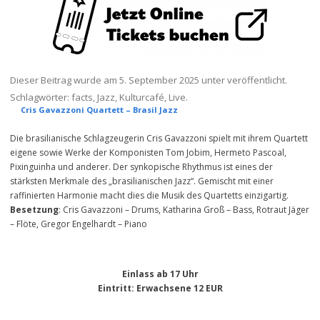
Dieser Beitrag wurde am
5. September 2025
unter veröffentlicht.
Schlagwörter:
facts
,
Jazz
,
Kulturcafé
,
Live
.
Cris Gavazzoni Quartett – Brasil Jazz
Die brasilianische Schlagzeugerin Cris Gavazzoni spielt mit ihrem Quartett
eigene sowie Werke der Komponisten Tom Jobim, Hermeto Pascoal,
Pixinguinha und anderer. Der synkopische Rhythmus ist eines der
stärksten Merkmale des „brasilianischen Jazz“. Gemischt mit einer
raffinierten Harmonie macht dies die Musik des Quartetts einzigartig.
Besetzung
: Cris Gavazzoni – Drums, Katharina Groß – Bass, Rotraut Jäger
– Flöte, Gregor Engelhardt – Piano
Einlass ab 17 Uhr
Eintritt
: Erwachsene 12 EUR