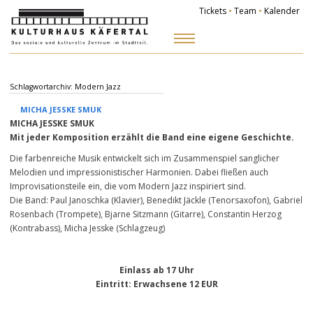
Tickets
•
Team
•
Kalender
Zum
Inhalt
springen
Schlagwortarchiv:
Modern Jazz
MICHA JESSKE SMUK
MICHA JESSKE SMUK
Mit jeder Komposition erzählt die Band eine eigene Geschichte.
Die farbenreiche Musik entwickelt sich im Zusammenspiel sanglicher
Melodien und impressionistischer Harmonien. Dabei fließen auch
Improvisationsteile ein, die vom Modern Jazz inspiriert sind.
Die Band: Paul Janoschka (Klavier), Benedikt Jäckle (Tenorsaxofon), Gabriel
Rosenbach (Trompete), Bjarne Sitzmann (Gitarre), Constantin Herzog
(Kontrabass), Micha Jesske (Schlagzeug)
Einlass ab 17 Uhr
Eintritt
: Erwachsene 12 EUR