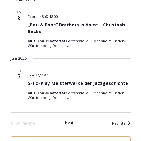
SO.
8
Februar 8 @ 18:00
„Bari & Bone” Brothers in Voice – Christoph
Becks
Kulturhaus Käfertal
Gartenstraße 8, Mannheim, Baden-
Württemberg, Deutschland
Juni 2026
SO.
7
Juni 7 @ 18:00
5-TO-Play Meisterwerke der Jazzgeschichte
Kulturhaus Käfertal
Gartenstraße 8, Mannheim, Baden-
Württemberg, Deutschland
Vorherige
Heute
Veransta
Nächste
Veranstaltungen