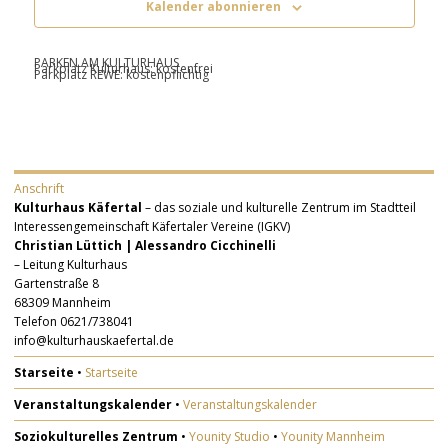
Kalender abonnieren
PARKEN AM KULTURHAUS
Parkplatz Kulturhaus: kostenfrei
Parkplatz REWE: kostenpflichtig
Anschrift
Kulturhaus Käfertal
– das soziale und kulturelle Zentrum im Stadtteil
Interessengemeinschaft Käfertaler Vereine (IGKV)
Christian Lüttich | Alessandro Cicchinelli
– Leitung Kulturhaus
Gartenstraße 8
68309 Mannheim
Telefon 0621/738041
info@kulturhauskaefertal.de
Starseite
•
Startseite
Veranstaltungskalender
•
Veranstaltungskalender
Soziokulturelles Zentrum
•
Younity Studio
•
Younity Mannheim