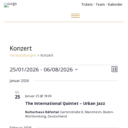
Tickets
•
Team
•
Kalender
Zum
Inhalt
springen
Konzert
Veranstaltungen
Konzert
Veranstaltungen
Ansich
Veranst
Naviga
Ansicht
25/01/2026
 - 
06/08/2026
Navigat
Liste
Datum
wählen.
Januar 2026
SO.
25
Januar 25 @ 18:00
The International Quintet – Urban Jazz
Kulturhaus Käfertal
Gartenstraße 8, Mannheim, Baden-
Württemberg, Deutschland
Februar 2026