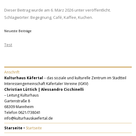
Dieser Beitrag wurde am
6. März 2026
unter veröffentlicht.
Schlagwörter:
Begegnung
,
Café
,
Kaffee
,
Kuchen
.
Neueste Beiträge
Test
Anschrift
Kulturhaus Käfertal
– das soziale und kulturelle Zentrum im Stadtteil
Interessengemeinschaft Käfertaler Vereine (IGKV)
Christian Lüttich | Alessandro Cicchinelli
– Leitung Kulturhaus
Gartenstraße 8
68309 Mannheim
Telefon 0621/738041
info@kulturhauskaefertal.de
Starseite
•
Startseite