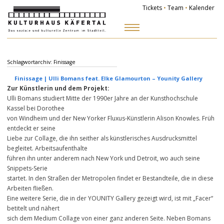
Tickets
•
Team
•
Kalender
Zum
Inhalt
springen
Schlagwortarchiv:
Finissage
Finissage | Ulli Bomans feat. Elke Glamourton – Younity Gallery
Zur Künstlerin und dem Projekt:
Ulli Bomans studiert Mitte der 1990er Jahre an der Kunsthochschule
Kassel bei Dorothee
von Windheim und der New Yorker Fluxus-Künstlerin Alison Knowles. Früh
entdeckt er seine
Liebe zur Collage, die ihn seither als künstlerisches Ausdrucksmittel
begleitet. Arbeitsaufenthalte
führen ihn unter anderem nach New York und Detroit, wo auch seine
Snippets-Serie
startet. In den Straßen der Metropolen findet er Bestandteile, die in diese
Arbeiten fließen.
Eine weitere Serie, die in der YOUNITY Gallery gezeigt wird, ist mit „Facer“
betitelt und nähert
sich dem Medium Collage von einer ganz anderen Seite. Neben Bomans