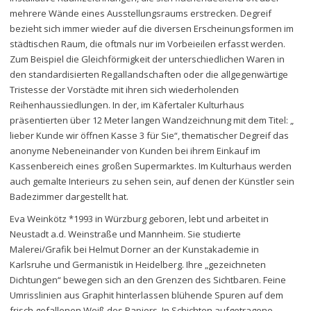
mehrere Wände eines Ausstellungsraums erstrecken. Degreif
bezieht sich immer wieder auf die diversen Erscheinungsformen im
städtischen Raum, die oftmals nur im Vorbeieilen erfasst werden.
Zum Beispiel die Gleichförmigkeit der unterschiedlichen Waren in
den standardisierten Regallandschaften oder die allgegenwärtige
Tristesse der Vorstädte mit ihren sich wiederholenden
Reihenhaussiedlungen. In der, im Käfertaler Kulturhaus
präsentierten über 12 Meter langen Wandzeichnung mit dem Titel: „
lieber Kunde wir öffnen Kasse 3 für Sie“, thematischer Degreif das
anonyme Nebeneinander von Kunden bei ihrem Einkauf im
Kassenbereich eines großen Supermarktes. Im Kulturhaus werden
auch gemalte Interieurs zu sehen sein, auf denen der Künstler sein
Badezimmer dargestellt hat.
Eva Weinkötz *1993 in Würzburg geboren, lebt und arbeitet in
Neustadt a.d. Weinstraße und Mannheim. Sie studierte
Malerei/Grafik bei Helmut Dorner an der Kunstakademie in
Karlsruhe und Germanistik in Heidelberg. Ihre „gezeichneten
Dichtungen“ bewegen sich an den Grenzen des Sichtbaren. Feine
Umrisslinien aus Graphit hinterlassen blühende Spuren auf dem
frisch gefallenen Weiß des Papiers. In Schichten aufgetragene