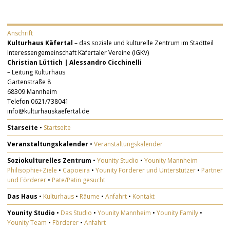
Anschrift
Kulturhaus Käfertal
– das soziale und kulturelle Zentrum im Stadtteil
Interessengemeinschaft Käfertaler Vereine (IGKV)
Christian Lüttich | Alessandro Cicchinelli
– Leitung Kulturhaus
Gartenstraße 8
68309 Mannheim
Telefon 0621/738041
info@kulturhauskaefertal.de
Starseite
•
Startseite
Veranstaltungskalender
•
Veranstaltungskalender
Soziokulturelles Zentrum
•
Younity Studio
•
Younity Mannheim
Philisophie+Ziele
•
Capoeira
•
Younity Förderer und Unterstützer
•
Partner
und Förderer
•
Pate/Patin gesucht
Das Haus
•
Kulturhaus
•
Räume
•
Anfahrt
•
Kontakt
Younity Studio
•
Das Studio
•
Younity Mannheim
•
Younity Family
•
Younity Team
•
Förderer
•
Anfahrt