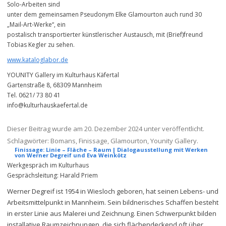
Solo-Arbeiten sind
unter dem gemeinsamen Pseudonym Elke Glamourton auch rund 30
„Mail-Art-Werke“, ein
postalisch transportierter künstlerischer Austausch, mit (Brief)freund
Tobias Kegler zu sehen.
www.kataloglabor.de
YOUNITY Gallery im Kulturhaus Käfertal
Gartenstraße 8, 68309 Mannheim
Tel. 0621/ 73 80 41
info@kulturhauskaefertal.de
Dieser Beitrag wurde am
20. Dezember 2024
unter veröffentlicht.
Schlagwörter:
Bomans
,
Finissage
,
Glamourton
,
Younity Gallery
.
Finissage: Linie – Fläche – Raum | Dialogausstellung mit Werken
von Werner Degreif und Eva Weinkötz
Werkgespräch im Kulturhaus
Gesprächsleitung: Harald Priem
Werner Degreif ist 1954 in Wiesloch geboren, hat seinen Lebens- und
Arbeitsmittelpunkt in Mannheim. Sein bildnerisches Schaffen besteht
in erster Linie aus Malerei und Zeichnung. Einen Schwerpunkt bilden
installative Raumzeichnungen, die sich flächendeckend oft über