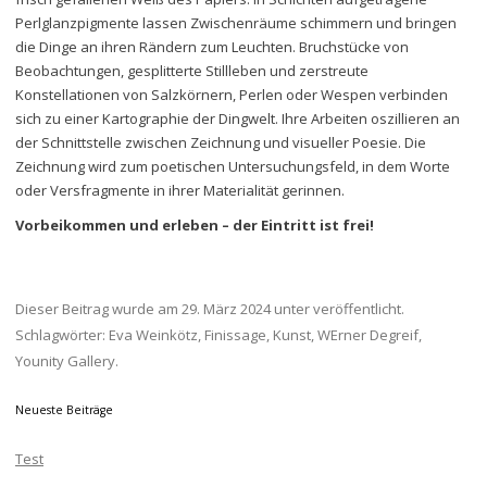
Perlglanzpigmente lassen Zwischenräume schimmern und bringen
die Dinge an ihren Rändern zum Leuchten. Bruchstücke von
Beobachtungen, gesplitterte Stillleben und zerstreute
Konstellationen von Salzkörnern, Perlen oder Wespen verbinden
sich zu einer Kartographie der Dingwelt. Ihre Arbeiten oszillieren an
der Schnittstelle zwischen Zeichnung und visueller Poesie. Die
Zeichnung wird zum poetischen Untersuchungsfeld, in dem Worte
oder Versfragmente in ihrer Materialität gerinnen.
Vorbeikommen und erleben – der Eintritt ist frei!
Dieser Beitrag wurde am
29. März 2024
unter veröffentlicht.
Schlagwörter:
Eva Weinkötz
,
Finissage
,
Kunst
,
WErner Degreif
,
Younity Gallery
.
Neueste Beiträge
Test