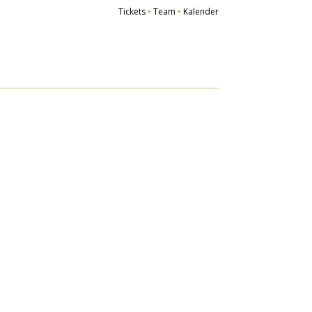
Tickets
•
Team
•
Kalender
r Verein
Ziele
iedsvereine
orstand
schichte
ied werden