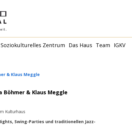
Soziokulturelles Zentrum
Das Haus
Team
IGKV
Younity Studio
Younity Family –
Kulturhaus
De
Termine
Partner:innen und
Räume
Förder:innen
Younity Mannheim |
Philosophie + Ziele
Anfahrt
Mitgl
mer & Klaus Meggle
Capoeira
Anfragen
V
Younity Studio
Ge
Förderer und Partner
dia Böhmer & Klaus Meggle
Mitgl
im Kulturhaus
ights, Swing-Parties und traditionellen Jazz-