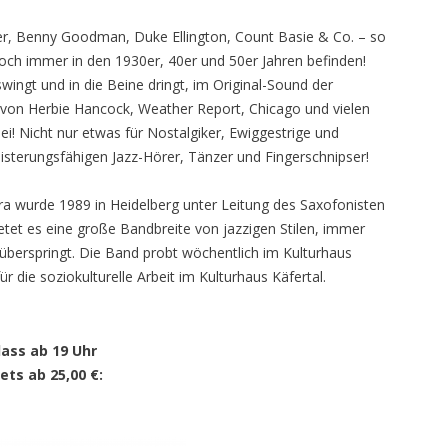
ler, Benny Goodman, Duke Ellington, Count Basie & Co. – so
noch immer in den 1930er, 40er und 50er Jahren befinden!
swingt und in die Beine dringt, im Original-Sound der
s (von Herbie Hancock, Weather Report, Chicago und vielen
i! Nicht nur etwas für Nostalgiker, Ewiggestrige und
eisterungsfähigen Jazz-Hörer, Tänzer und Fingerschnipser!
 wurde 1989 in Heidelberg unter Leitung des Saxofonisten
etet es eine große Bandbreite von jazzigen Stilen, immer
 überspringt. Die Band probt wöchentlich im Kulturhaus
ür die soziokulturelle Arbeit im Kulturhaus Käfertal.
lass ab 19 Uhr
ets ab 25,00 €
: