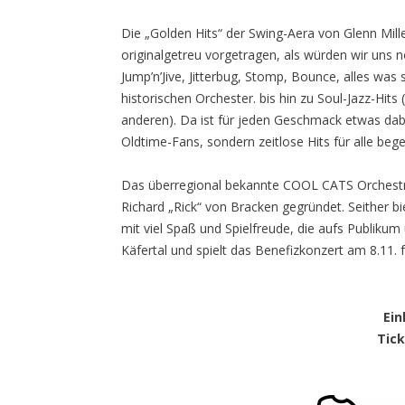
Die „Golden Hits“ der Swing-Aera von Glenn Mil
originalgetreu vorgetragen, als würden wir uns 
Jump’n’Jive, Jitterbug, Stomp, Bounce, alles was 
historischen Orchester. bis hin zu Soul-Jazz-Hit
anderen). Da ist für jeden Geschmack etwas dabe
Oldtime-Fans, sondern zeitlose Hits für alle beg
Das überregional bekannte COOL CATS Orchestra
Richard „Rick“ von Bracken gegründet. Seither bi
mit viel Spaß und Spielfreude, die aufs Publikum
Käfertal und spielt das Benefizkonzert am 8.11. f
Ein
Tick