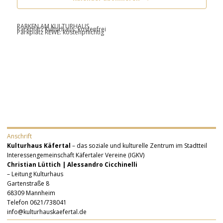
PARKEN AM KULTURHAUS
Parkplatz Kulturhaus: kostenfrei
Parkplatz REWE: kostenpflichtig
Anschrift
Kulturhaus Käfertal
– das soziale und kulturelle Zentrum im Stadtteil
Interessengemeinschaft Käfertaler Vereine (IGKV)
Christian Lüttich | Alessandro Cicchinelli
– Leitung Kulturhaus
Gartenstraße 8
68309 Mannheim
Telefon 0621/738041
info@kulturhauskaefertal.de