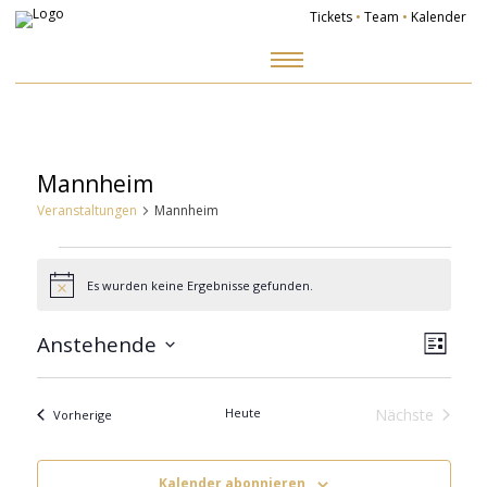
Tickets
•
Team
•
Kalender
Zum
Inhalt
springen
Mannheim
Veranstaltungen
Mannheim
Veranstaltungen
Es wurden keine Ergebnisse gefunden.
Hinweis
Ansich
Veranst
Naviga
Ansicht
Anstehende
Navigat
Liste
Datum
wählen.
Heute
Nächste
Veranstaltungen
Vorherige
Veranstalt
Kalender abonnieren