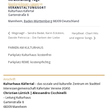
Manfred Binzer
,
Universe
Stupid
,
Younity Gallery
VERANSTALTUNGSORT
Kulturhaus Käfertal
Gartenstraße 8
Mannheim
,
Baden-Württemberg
68309
Deutschland
!Abgesagt! – Sandra Badal, Karin Eckstein,
HarpBeat -Chart Hits
Davide Petrocca – Die Farben der Liebe
und eigene Songs
PARKEN AM KULTURHAUS
Parkplatz Kulturhaus: kostenfrei
Parkplatz REWE: kostenpflichtig
Anschrift
Kulturhaus Käfertal
– das soziale und kulturelle Zentrum im Stadtteil
Interessengemeinschaft Käfertaler Vereine (IGKV)
Christian Lüttich | Alessandro Cicchinelli
– Leitung Kulturhaus
Gartenstraße 8
68309 Mannheim