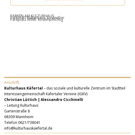
PARKEN AM KULTURHAUS
Parkplatz Kulturhaus: kostenfrei
Parkplatz REWE: kostenpflichtig
Anschrift
Kulturhaus Käfertal
– das soziale und kulturelle Zentrum im Stadtteil
Interessengemeinschaft Käfertaler Vereine (IGKV)
Christian Lüttich | Alessandro Cicchinelli
– Leitung Kulturhaus
Gartenstraße 8
68309 Mannheim
Telefon 0621/738041
info@kulturhauskaefertal.de