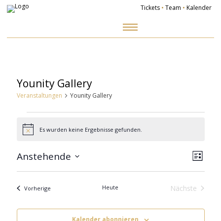
Tickets
•
Team
•
Kalender
Zum
Inhalt
springen
Younity Gallery
Veranstaltungen
Younity Gallery
Veranstaltungen
Es wurden keine Ergebnisse gefunden.
Hinweis
Ansich
Veranst
Naviga
Ansicht
Anstehende
Navigat
Liste
Datum
wählen.
Heute
Nächste
Veranstaltungen
Vorherige
Veranstalt
Kalender abonnieren