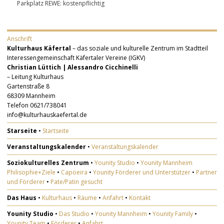
Parkplatz REWE: kostenpflichtig
Anschrift
Kulturhaus Käfertal
– das soziale und kulturelle Zentrum im Stadtteil
Interessengemeinschaft Käfertaler Vereine (IGKV)
Christian Lüttich | Alessandro Cicchinelli
– Leitung Kulturhaus
Gartenstraße 8
68309 Mannheim
Telefon 0621/738041
info@kulturhauskaefertal.de
Starseite
•
Startseite
Veranstaltungskalender
•
Veranstaltungskalender
Soziokulturelles Zentrum
•
Younity Studio
•
Younity Mannheim
Philisophie+Ziele
•
Capoeira
•
Younity Förderer und Unterstützer
•
Partner
und Förderer
•
Pate/Patin gesucht
Das Haus
•
Kulturhaus
•
Räume
•
Anfahrt
•
Kontakt
Younity Studio
•
Das Studio
•
Younity Mannheim
•
Younity Family
•
Younity Team
•
Förderer
•
Anfahrt