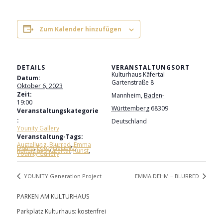
Zum Kalender hinzufügen
DETAILS
VERANSTALTUNGSORT
Kulturhaus Käfertal
Datum:
Gartenstraße 8
Oktober 6, 2023
Zeit:
Mannheim
,
Baden-
19:00
Württemberg
68309
Veranstaltungskategorie
:
Deutschland
Younity Gallery
Veranstaltung-Tags:
Austellung
,
Blurred
,
Emma
Dehm
,
Foto
,
Gallerie
,
Kulturhaus Käfertal
,
Kunst
,
Younity Gallery
YOUNITY Generation Project
EMMA DEHM – BLURRED
PARKEN AM KULTURHAUS
Parkplatz Kulturhaus: kostenfrei