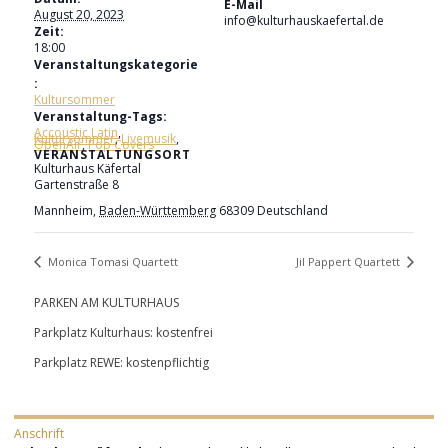
E-Mail
August 20, 2023
info@kulturhauskaefertal.de
Zeit:
18:00
Veranstaltungskategorie
:
Kultursommer
Veranstaltung-Tags:
Accoustic Latin
,
Kultursommer
,
Livemusik
,
OpenAir
,
Pop Covers
VERANSTALTUNGSORT
Kulturhaus Käfertal
Gartenstraße 8
Mannheim
,
Baden-Württemberg
68309
Deutschland
Monica Tomasi Quartett
Jil Pappert Quartett
PARKEN AM KULTURHAUS
Parkplatz Kulturhaus: kostenfrei
Parkplatz REWE: kostenpflichtig
Anschrift