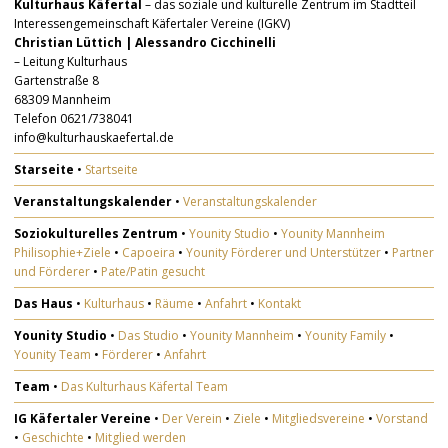
Kulturhaus Käfertal
– das soziale und kulturelle Zentrum im Stadtteil
Interessengemeinschaft Käfertaler Vereine (IGKV)
Christian Lüttich | Alessandro Cicchinelli
– Leitung Kulturhaus
Gartenstraße 8
68309 Mannheim
Telefon 0621/738041
info@kulturhauskaefertal.de
Starseite
•
Startseite
Veranstaltungskalender
•
Veranstaltungskalender
Soziokulturelles Zentrum
•
Younity Studio
•
Younity Mannheim
Philisophie+Ziele
•
Capoeira
•
Younity Förderer und Unterstützer
•
Partner
und Förderer
•
Pate/Patin gesucht
Das Haus
•
Kulturhaus
•
Räume
•
Anfahrt
•
Kontakt
Younity Studio
•
Das Studio
•
Younity Mannheim
•
Younity Family
•
Younity Team
•
Förderer
•
Anfahrt
Team
•
Das Kulturhaus Käfertal Team
IG Käfertaler Vereine
•
Der Verein
•
Ziele
•
Mitgliedsvereine
•
Vorstand
•
Geschichte
•
Mitglied werden