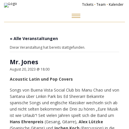
Tickets
•
Team
•
Kalender
Zum
Inhalt
springen
« Alle Veranstaltungen
Diese Veranstaltung hat bereits stattgefunden.
Mr. Jones
August 20, 2023 @ 18:00
Acoustic Latin und Pop Covers
Songs von Buena Vista Social Club bis Manu Chao und von
Santana über Linkin Park bis Ed Sheeran! Bekannte
spanische Songs und englische Klassiker wechseln sich ab
und nicht selten bekommen die Drei zu hören „Eure Musik
ist wie Urlaub“! Seit vielen Jahren spielt sich die Band um
Hans Ehrenpreis
(Gesang, Gitarre),
Alex Lützke
(Spanische Gitarre) und
Jochen Koch
(Percussion) in die