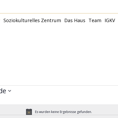
r
Soziokulturelles Zentrum
Das Haus
Team
IGKV
Younity Studio
Younity Family –
Kulturhaus
Termine
Partner:innen und
Räume
Förder:innen
Younity Mannheim |
Philosophie + Ziele
Anfahrt
Mit
Capoeira
Anfragen
Younity Studio
G
Förderer und Partner
Mit
de
Es wurden keine Ergebnisse gefunden.
Hinweis