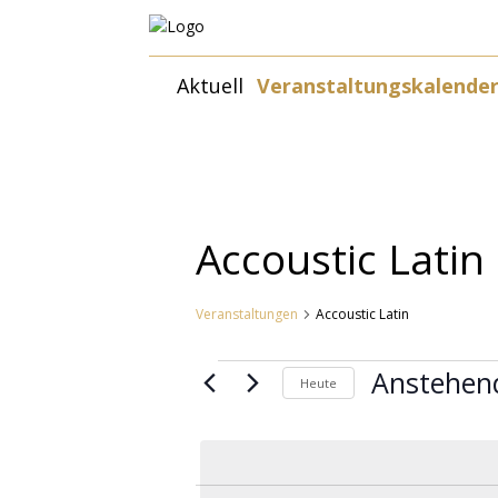
Zum
Aktuell
Veranstaltungskalende
Inhalt
springen
Accoustic Latin
Veranstaltungen
Accoustic Latin
Veranstaltungen
Anstehen
Heute
Datum
wählen.