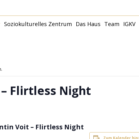
r
Soziokulturelles Zentrum
Das Haus
Team
IGKV
Younity Studio
Younity Family –
Kulturhaus
Termine
Partner:innen und
Räume
Förder:innen
Younity Mannheim |
Philosophie + Ziele
Anfahrt
Mit
Capoeira
Anfragen
Younity Studio
n.
G
Förderer und Partner
Mit
– Flirtless Night
tin Voit – Flirtless Night
Zum Kalender hi