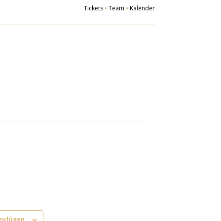
Tickets
•
Team
•
Kalender
Der Verein
Ziele
gliedsvereine
Vorstand
eschichte
glied werden
nzufügen