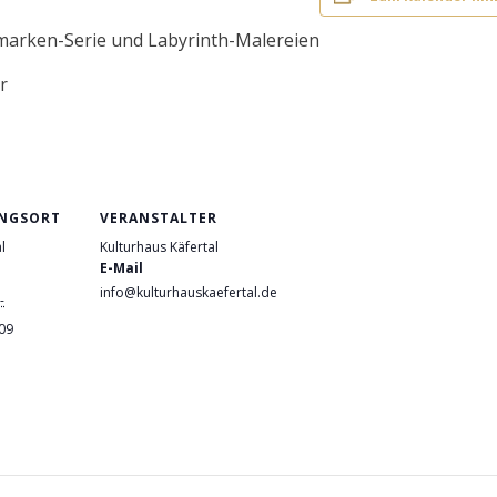
fmarken-Serie und Labyrinth-Malereien
r
NGSORT
VERANSTALTER
l
Kulturhaus Käfertal
E-Mail
info@kulturhauskaefertal.de
-
09