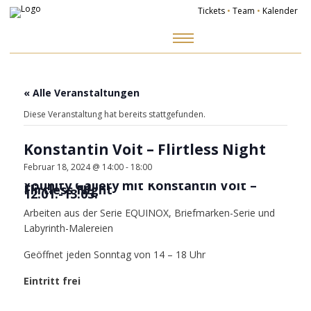
Tickets
•
Team
•
Kalender
Zum
Inhalt
springen
« Alle Veranstaltungen
Diese Veranstaltung hat bereits stattgefunden.
Konstantin Voit – Flirtless Night
Februar 18, 2024 @ 14:00
-
18:00
Younity Gallery mit Konstantin Voit –
Flirtless Night
12.01.-13.03.
Arbeiten aus der Serie EQUINOX, Briefmarken-Serie und
Labyrinth-Malereien
Geöffnet jeden Sonntag von 14 – 18 Uhr
Eintritt frei