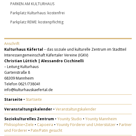
PARKEN AM KULTURHAUS
Parkplatz Kulturhaus: kostenfrei
Parkplatz REWE: kostenpflichtig
Anschrift
Kulturhaus Käfertal
– das soziale und kulturelle Zentrum im Stadtteil
Interessengemeinschaft Käfertaler Vereine (IGKV)
Christian Lüttich | Alessandro Cicchinelli
– Leitung Kulturhaus
Gartenstraße 8
68309 Mannheim
Telefon 0621/738041
info@kulturhauskaefertal.de
Starseite
•
Startseite
Veranstaltungskalender
•
Veranstaltungskalender
Soziokulturelles Zentrum
•
Younity Studio
•
Younity Mannheim
Philisophie+Ziele
•
Capoeira
•
Younity Förderer und Unterstützer
•
Partner
und Förderer
•
Pate/Patin gesucht