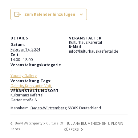
Zum Kalender hinzufügen
DETAILS
VERANSTALTER
Kulturhaus Käfertal
Datum:
E-Mail
Februar 18, 2024
info@kulturhauskaefertal.de
Zeit:
14:00 - 18:00
Veranstaltungskategorie
:
Younity Gallery
Veranstaltung-Tags:
Galerie
,
Konstantin Voit
,
Kunst
,
Younity Gallery
VERANSTALTUNGSORT
Kulturhaus Käfertal
Gartenstraße 8
Mannheim
,
Baden-Württemberg
68309
Deutschland
Bowl Watchparty x Culture Of
JULIANA BLUMENSCHEIN & FLORIN
Cards
KÜPPERS