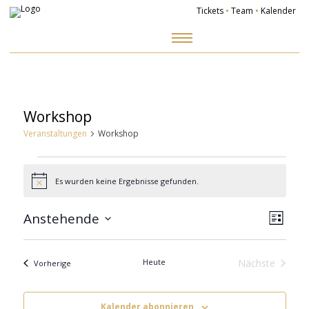
Tickets
•
Team
•
Kalender
Zum
Inhalt
springen
Workshop
Veranstaltungen
Workshop
Veranstaltungen
Es wurden keine Ergebnisse gefunden.
Hinweis
Ansich
Veranst
Naviga
Ansicht
Anstehende
Navigat
Liste
Datum
wählen.
Heute
Nächste
Veranstaltungen
Vorherige
Veranstalt
Kalender abonnieren