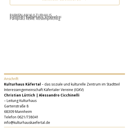
PARKEN AM KULTURHAUS
Parkplatz Kulturhaus: kostenfrei
Parkplatz REWE: kostenpflichtig
Anschrift
Kulturhaus Käfertal
– das soziale und kulturelle Zentrum im Stadtteil
Interessengemeinschaft Käfertaler Vereine (IGKV)
Christian Lüttich | Alessandro Cicchinelli
– Leitung Kulturhaus
Gartenstraße 8
68309 Mannheim
Telefon 0621/738041
info@kulturhauskaefertal.de