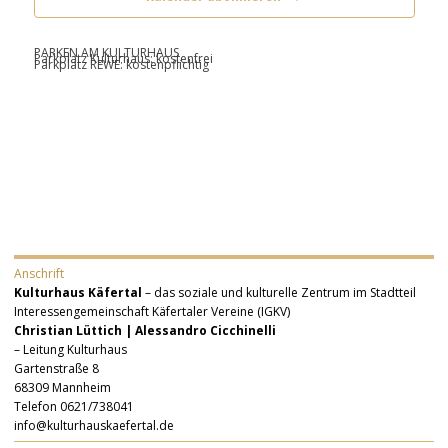
PARKEN AM KULTURHAUS
Parkplatz Kulturhaus: kostenfrei
Parkplatz REWE: kostenpflichtig
Anschrift
Kulturhaus Käfertal
– das soziale und kulturelle Zentrum im Stadtteil
Interessengemeinschaft Käfertaler Vereine (IGKV)
Christian Lüttich | Alessandro Cicchinelli
– Leitung Kulturhaus
Gartenstraße 8
68309 Mannheim
Telefon 0621/738041
info@kulturhauskaefertal.de