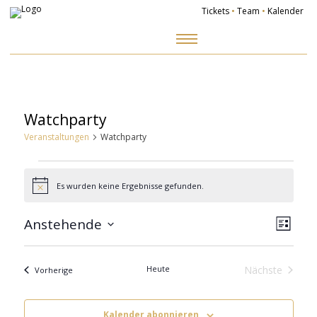
Tickets
•
Team
•
Kalender
Zum
Inhalt
springen
Watchparty
Veranstaltungen
Watchparty
Veranstaltungen
Es wurden keine Ergebnisse gefunden.
Hinweis
Ansich
Veranst
Naviga
Ansicht
Anstehende
Navigat
Liste
Datum
wählen.
Heute
Nächste
Veranstaltungen
Vorherige
Veranstalt
Kalender abonnieren