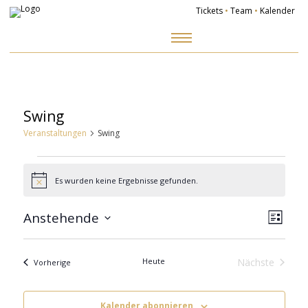
Tickets
•
Team
•
Kalender
Zum
Inhalt
springen
Swing
Veranstaltungen
Swing
Veranstaltungen
Es wurden keine Ergebnisse gefunden.
Hinweis
Ansich
Veranst
Naviga
Ansicht
Anstehende
Navigat
Liste
Datum
wählen.
Heute
Nächste
Veranstaltungen
Vorherige
Veranstalt
Kalender abonnieren