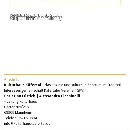
PARKEN AM KULTURHAUS
Parkplatz Kulturhaus: kostenfrei
Parkplatz REWE: kostenpflichtig
Anschrift
Kulturhaus Käfertal
– das soziale und kulturelle Zentrum im Stadtteil
Interessengemeinschaft Käfertaler Vereine (IGKV)
Christian Lüttich | Alessandro Cicchinelli
– Leitung Kulturhaus
Gartenstraße 8
68309 Mannheim
Telefon 0621/738041
info@kulturhauskaefertal.de