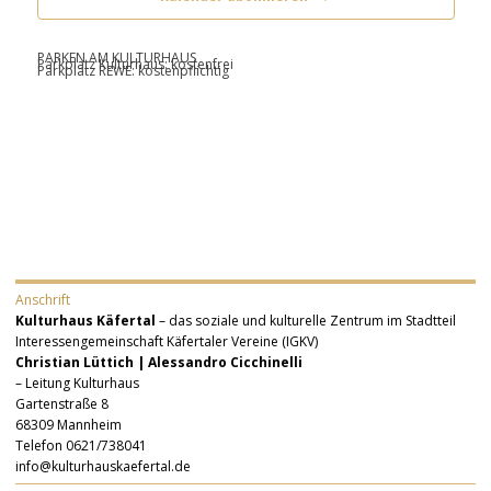
PARKEN AM KULTURHAUS
Parkplatz Kulturhaus: kostenfrei
Parkplatz REWE: kostenpflichtig
Anschrift
Kulturhaus Käfertal
– das soziale und kulturelle Zentrum im Stadtteil
Interessengemeinschaft Käfertaler Vereine (IGKV)
Christian Lüttich | Alessandro Cicchinelli
– Leitung Kulturhaus
Gartenstraße 8
68309 Mannheim
Telefon 0621/738041
info@kulturhauskaefertal.de