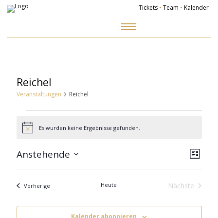
Tickets
•
Team
•
Kalender
Zum
Inhalt
springen
Reichel
Veranstaltungen
Reichel
Veranstaltungen
Es wurden keine Ergebnisse gefunden.
Hinweis
Ansich
Veranst
Naviga
Ansicht
Anstehende
Navigat
Liste
Datum
wählen.
Heute
Nächste
Veranstaltungen
Vorherige
Veranstalt
Kalender abonnieren