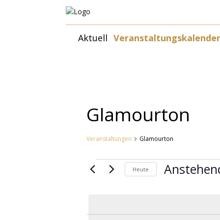
Zum
Aktuell
Veranstaltungskalende
Inhalt
springen
Glamourton
Veranstaltungen
Glamourton
Veranstaltungen
Anstehen
Heute
Datum
wählen.