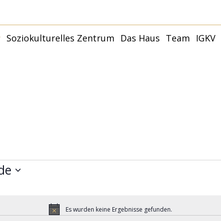
r
Soziokulturelles Zentrum
Das Haus
Team
IGKV
Younity Studio
Younity Family –
Kulturhaus
Termine
Partner:innen und
Räume
Förder:innen
Younity Mannheim |
Philosophie + Ziele
Anfahrt
Mit
Capoeira
Anfragen
Younity Studio
G
Förderer und Partner
Mit
de
Es wurden keine Ergebnisse gefunden.
Hinweis