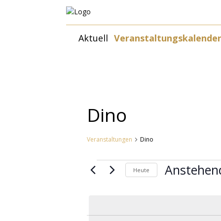
Zum
Aktuell
Veranstaltungskalende
Inhalt
springen
Dino
Veranstaltungen
Dino
Veranstaltungen
Anstehen
Heute
Datum
wählen.