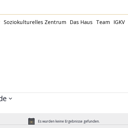
r
Soziokulturelles Zentrum
Das Haus
Team
IGKV
Younity Studio
Younity Family –
Kulturhaus
Termine
Partner:innen und
Räume
Förder:innen
Younity Mannheim |
Philosophie + Ziele
Anfahrt
Mit
Capoeira
Anfragen
Younity Studio
G
Förderer und Partner
Mit
de
Es wurden keine Ergebnisse gefunden.
Hinweis