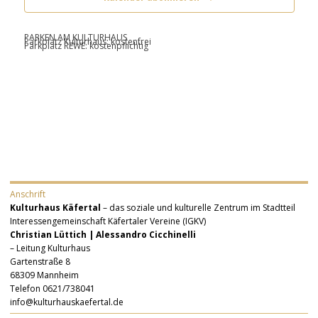
PARKEN AM KULTURHAUS
Parkplatz Kulturhaus: kostenfrei
Parkplatz REWE: kostenpflichtig
Anschrift
Kulturhaus Käfertal
– das soziale und kulturelle Zentrum im Stadtteil
Interessengemeinschaft Käfertaler Vereine (IGKV)
Christian Lüttich | Alessandro Cicchinelli
– Leitung Kulturhaus
Gartenstraße 8
68309 Mannheim
Telefon 0621/738041
info@kulturhauskaefertal.de