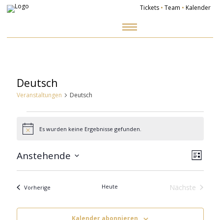
Tickets
•
Team
•
Kalender
Zum
Inhalt
springen
Deutsch
Veranstaltungen
Deutsch
Veranstaltungen
Es wurden keine Ergebnisse gefunden.
Hinweis
Ansich
Veranst
Naviga
Ansicht
Anstehende
Navigat
Liste
Datum
wählen.
Heute
Nächste
Veranstaltungen
Vorherige
Veranstalt
Kalender abonnieren