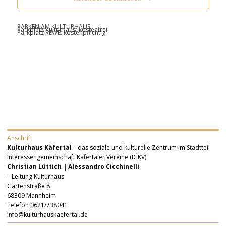
PARKEN AM KULTURHAUS
Parkplatz Kulturhaus: kostenfrei
Parkplatz REWE: kostenpflichtig
Anschrift
Kulturhaus Käfertal
– das soziale und kulturelle Zentrum im Stadtteil
Interessengemeinschaft Käfertaler Vereine (IGKV)
Christian Lüttich | Alessandro Cicchinelli
– Leitung Kulturhaus
Gartenstraße 8
68309 Mannheim
Telefon 0621/738041
info@kulturhauskaefertal.de