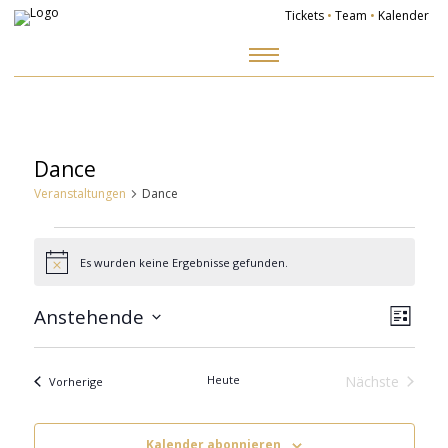
Tickets
•
Team
•
Kalender
Zum
Inhalt
springen
Dance
Veranstaltungen
Dance
Veranstaltungen
Es wurden keine Ergebnisse gefunden.
Hinweis
Ansich
Veranst
Naviga
Ansicht
Anstehende
Navigat
Liste
Datum
wählen.
Heute
Nächste
Veranstaltungen
Vorherige
Veranstalt
Kalender abonnieren