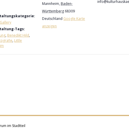
info@kulturhauskae
Mannheim
,
Baden-
Württemberg
68309
taltungskategorie:
Deutschland
Google Karte
Gallery
anzeigen
taltung-Tags:
lung
,
Benedikt Hild
,
otografie
,
Little
im
rum im Stadtteil