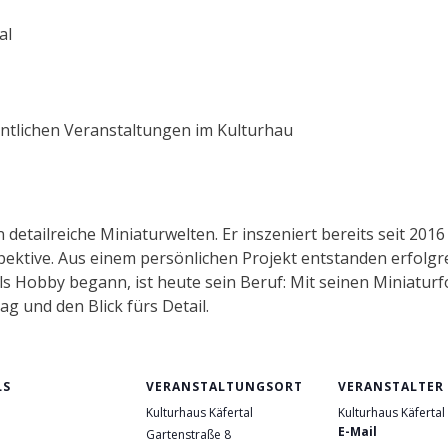
al
G
entlichen Veranstaltungen im Kulturhau
in detailreiche Miniaturwelten. Er inszeniert bereits seit 2
pektive. Aus einem persönlichen Projekt entstanden erfolgr
 als Hobby begann, ist heute sein Beruf: Mit seinen Miniatur
ag und den Blick fürs Detail.
LS
VERANSTALTUNGSORT
VERANSTALTER
Kulturhaus Käfertal
Kulturhaus Käfertal
:
E-Mail
Gartenstraße 8