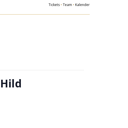
Tickets
•
Team
•
Kalender
Der Verein
Ziele
gliedsvereine
Vorstand
eschichte
glied werden
Hild