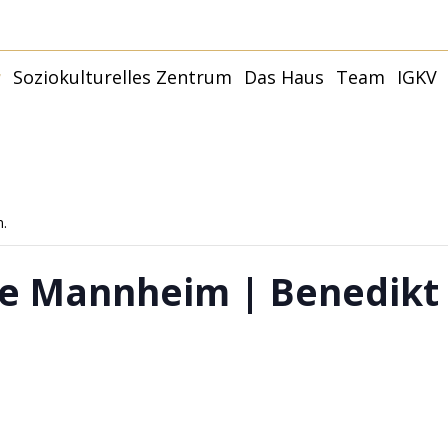
r
Soziokulturelles Zentrum
Das Haus
Team
IGKV
Younity Studio
Younity Family –
Kulturhaus
Termine
Partner:innen und
Räume
Förder:innen
Younity Mannheim |
Philosophie + Ziele
Anfahrt
Mit
Capoeira
Anfragen
Younity Studio
n.
G
Förderer und Partner
Mit
le Mannheim | Benedikt 