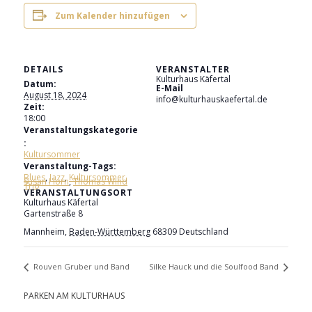
Zum Kalender hinzufügen
DETAILS
VERANSTALTER
Kulturhaus Käfertal
Datum:
E-Mail
August 18, 2024
info@kulturhauskaefertal.de
Zeit:
18:00
Veranstaltungskategorie
:
Kultursommer
Veranstaltung-Tags:
Blues
,
Jazz
,
Kultursommer
,
Susan Horn
,
Thomas Wind
Trio
VERANSTALTUNGSORT
Kulturhaus Käfertal
Gartenstraße 8
Mannheim
,
Baden-Württemberg
68309
Deutschland
Rouven Gruber und Band
Silke Hauck und die Soulfood Band
PARKEN AM KULTURHAUS