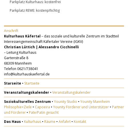
Parkplatz Kulturhaus: kostenfrei
Parkplatz REWE: kostenpflichtig
Anschrift
Kulturhaus Käfertal
– das soziale und kulturelle Zentrum im Stadtteil
Interessengemeinschaft Käfertaler Vereine (IGKV)
Christian Lüttich | Alessandro Cicchinelli
– Leitung Kulturhaus
Gartenstraße 8
68309 Mannheim
Telefon 0621/738041
info@kulturhauskaefertal.de
Starseite
•
Startseite
Veranstaltungskalender
•
Veranstaltungskalender
Soziokulturelles Zentrum
•
Younity Studio
•
Younity Mannheim
Philisophie+Ziele
•
Capoeira
•
Younity Förderer und Unterstützer
•
Partner
und Förderer
•
Pate/Patin gesucht
Das Haus
•
Kulturhaus
•
Räume
•
Anfahrt
•
Kontakt