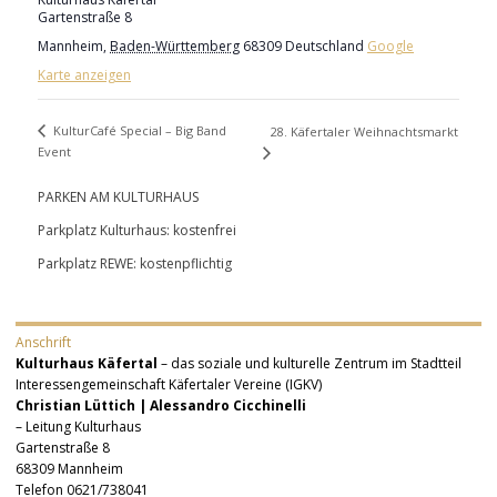
Gartenstraße 8
Mannheim
,
Baden-Württemberg
68309
Deutschland
Google
Karte anzeigen
KulturCafé Special – Big Band
28. Käfertaler Weihnachtsmarkt
Event
PARKEN AM KULTURHAUS
Parkplatz Kulturhaus: kostenfrei
Parkplatz REWE: kostenpflichtig
Anschrift
Kulturhaus Käfertal
– das soziale und kulturelle Zentrum im Stadtteil
Interessengemeinschaft Käfertaler Vereine (IGKV)
Christian Lüttich | Alessandro Cicchinelli
– Leitung Kulturhaus
Gartenstraße 8
68309 Mannheim
Telefon 0621/738041