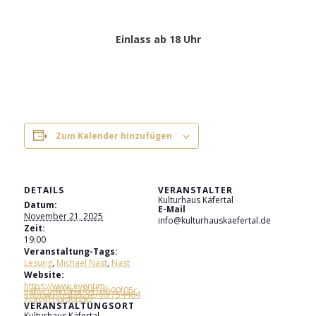
Einlass ab 18 Uhr
Zum Kalender hinzufügen
DETAILS
VERANSTALTER
Kulturhaus Käfertal
Datum:
E-Mail
November 21, 2025
info@kulturhauskaefertal.de
Zeit:
19:00
Veranstaltung-Tags:
Lesung
,
Michael Nast
,
Nast
Website:
https://www.eventim-
light.com/de/a/641db00f05c
38b0a07fed752/e/68f754464
7cac41f4ad6f2a5
VERANSTALTUNGSORT
Kulturhaus Käfertal