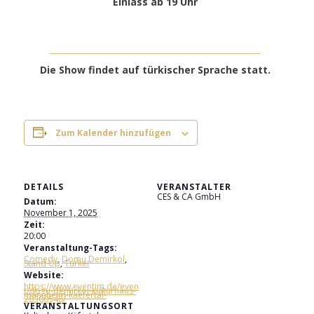
Einlass ab 19 Uhr
Die Show findet auf türkischer Sprache statt.
Zum Kalender hinzufügen
DETAILS
VERANSTALTER
CES & CA GmbH
Datum:
November 1, 2025
Zeit:
20:00
Veranstaltung-Tags:
Comedy
,
Domu Demirkol
,
Stand Up
,
Türkei
Website:
https://www.eventim.de/even
t/dogu-demirkol-kulturhaus-
mannheim-kaefertal-
20300548/
VERANSTALTUNGSORT