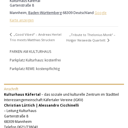
Kulturhaus Käfertal
Gartenstraße 8
Mannheim
,
Baden-Württemberg
68309
Deutschland
Google
Karte anzeigen
„Good Vibes!“ – Andreas Hertel
„Tribute to Thelonius Monk“ –
Trio meets Matthias Strucken
Holger Nesweda Quartett
PARKEN AM KULTURHAUS
Parkplatz Kulturhaus: kostenfrei
Parkplatz REWE: kostenpflichtig
Anschrift
Kulturhaus Käfertal
– das soziale und kulturelle Zentrum im Stadtteil
Interessengemeinschaft Käfertaler Vereine (IGKV)
Christian Lüttich | Alessandro Cicchinelli
– Leitung Kulturhaus
Gartenstraße 8
68309 Mannheim
Telefon 0621/738041