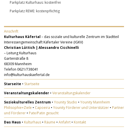
Parkplatz Kulturhaus: kostenfrei
Parkplatz REWE: kostenpflichtig
Anschrift
Kulturhaus Käfertal
– das soziale und kulturelle Zentrum im Stadtteil
Interessengemeinschaft Käfertaler Vereine (IGKV)
Christian Lüttich | Alessandro Cicchinelli
– Leitung Kulturhaus
Gartenstraße 8
68309 Mannheim
Telefon 0621/738041
info@kulturhauskaefertal.de
Starseite
•
Startseite
Veranstaltungskalender
•
Veranstaltungskalender
Soziokulturelles Zentrum
•
Younity Studio
•
Younity Mannheim
Philisophie+Ziele
•
Capoeira
•
Younity Förderer und Unterstützer
•
Partner
und Förderer
•
Pate/Patin gesucht
Das Haus
•
Kulturhaus
•
Räume
•
Anfahrt
•
Kontakt