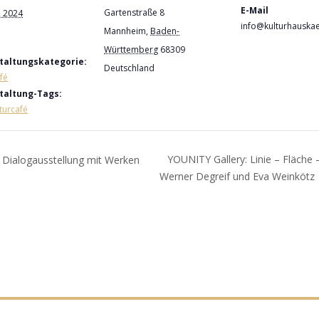
E-Mail
Gartenstraße 8
, 2024
info@kulturhauskae
Mannheim
,
Baden-
Württemberg
68309
taltungskategorie:
Deutschland
afé
taltung-Tags:
turcafé
YOUNITY Gallery: Linie – Fläche
 Dialogausstellung mit Werken
Werner Degreif und Eva Weinkötz