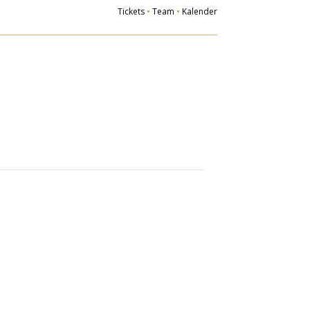
Tickets
•
Team
•
Kalender
Der Verein
Ziele
gliedsvereine
Vorstand
eschichte
glied werden