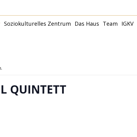
r
Soziokulturelles Zentrum
Das Haus
Team
IGKV
Younity Studio
Younity Family –
Kulturhaus
Termine
Partner:innen und
Räume
Förder:innen
Younity Mannheim |
Philosophie + Ziele
Anfahrt
Mit
Capoeira
Anfragen
Younity Studio
n.
G
Förderer und Partner
Mit
L QUINTETT
T