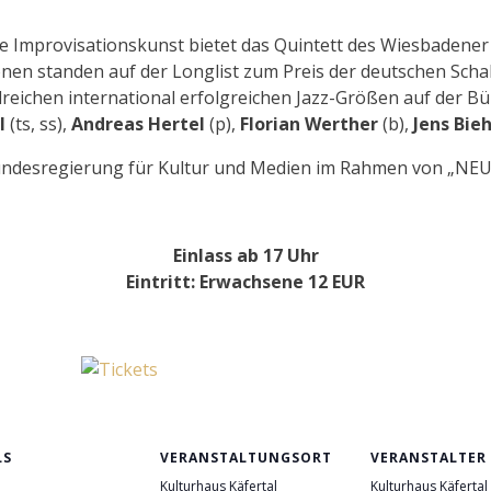
 Improvisationskunst bietet das Quintett des Wiesbadener
en standen auf der Longlist zum Preis der deutschen Schallp
hlreichen international erfolgreichen Jazz-Größen auf der 
el
(ts, ss),
Andreas Hertel
(p),
Florian Werther
(b),
Jens Bie
Bundesregierung für Kultur und Medien im Rahmen von „
Einlass ab 17 Uhr
Eintritt
: Erwachsene 12 EUR
LS
VERANSTALTUNGSORT
VERANSTALTER
Kulturhaus Käfertal
Kulturhaus Käfertal
: