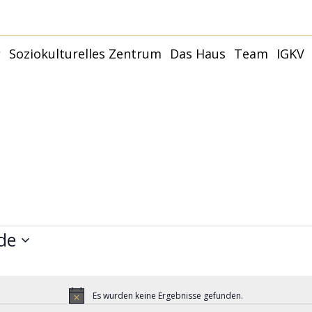
r
Soziokulturelles Zentrum
Das Haus
Team
IGKV
Younity Studio
Younity Family –
Kulturhaus
Termine
Partner:innen und
Räume
Förder:innen
Younity Mannheim |
Philosophie + Ziele
Anfahrt
Mit
Capoeira
Anfragen
Younity Studio
G
Förderer und Partner
Mit
de
Es wurden keine Ergebnisse gefunden.
Hinweis