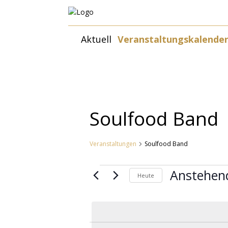
Zum
Aktuell
Veranstaltungskalende
Inhalt
springen
Soulfood Band
Veranstaltungen
Soulfood Band
Veranstaltungen
Anstehen
Heute
Datum
wählen.