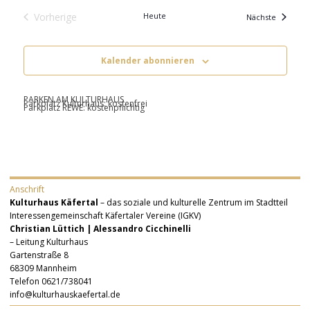
Vorherige
Heute
Veransta
Nächste
Veranstaltungen
Kalender abonnieren
PARKEN AM KULTURHAUS
Parkplatz Kulturhaus: kostenfrei
Parkplatz REWE: kostenpflichtig
Anschrift
Kulturhaus Käfertal
– das soziale und kulturelle Zentrum im Stadtteil
Interessengemeinschaft Käfertaler Vereine (IGKV)
Christian Lüttich | Alessandro Cicchinelli
– Leitung Kulturhaus
Gartenstraße 8
68309 Mannheim
Telefon 0621/738041
info@kulturhauskaefertal.de