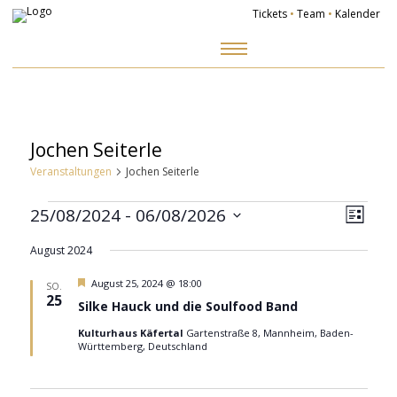
Tickets
•
Team
•
Kalender
Zum
Inhalt
springen
Jochen Seiterle
Veranstaltungen
Jochen Seiterle
Veranstaltungen
Ansich
Veranst
Naviga
Ansicht
25/08/2024
 - 
06/08/2026
Navigat
Liste
Datum
wählen.
August 2024
Hervorgehoben
August 25, 2024 @ 18:00
SO.
25
Silke Hauck und die Soulfood Band
Kulturhaus Käfertal
Gartenstraße 8, Mannheim, Baden-
Württemberg, Deutschland