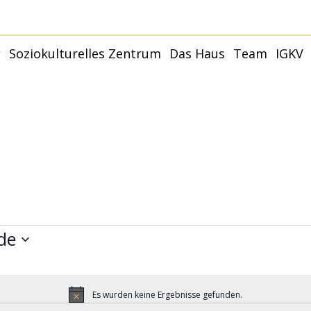
r
Soziokulturelles Zentrum
Das Haus
Team
IGKV
Younity Studio
Younity Family –
Kulturhaus
Termine
Partner:innen und
Räume
Förder:innen
Younity Mannheim |
Philosophie + Ziele
Anfahrt
Mit
Capoeira
Anfragen
Younity Studio
G
Förderer und Partner
Mit
de
Es wurden keine Ergebnisse gefunden.
Hinweis