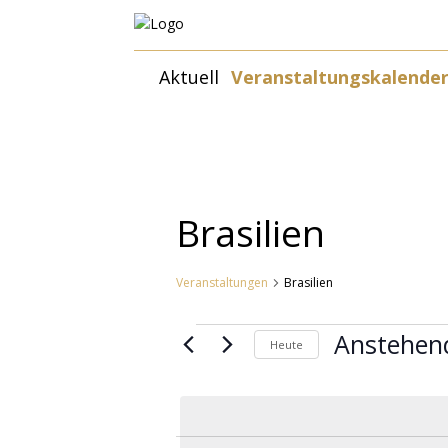
Zum
Aktuell
Veranstaltungskalende
Inhalt
springen
Brasilien
Veranstaltungen
Brasilien
Veranstaltungen
Anstehen
Heute
Datum
wählen.